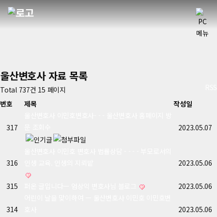
울산변호사 자료
목록
RSS
Total 737건
15 페이지
번호
제목
작성일
울산변호사 이민호변호사- - - 울산변호사 홈페이지 방
문 조회수
317
2023.05.07
울산변호사 이민호 변호사 법률상담 - - - - 부모로서의
316
인생 교육. 인생의 지뢰밭
2023.05.06
315
퍼온 글입니다ㅡ 엄상익 변호사님 블로그
2023.05.06
어린이 날을 맞이하여 ㅡ 울산변호사 이민호 이민호변
314
호사
2023.05.06