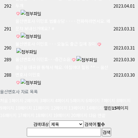
두개
292
2023.04.01
울산변호사 이민호 법률상담 - - - - 전화하라면서요. 왜
문자 보내신거에요? ㅎ
291
2023.03.31
울산변호사 이민호 - - - 오늘도 출근 길에 장미
290
2023.03.31
울산변호사 이민호- - -층간소음
289
2023.03.30
출근을 대공원 통해서 해요. 아침마다 힐링 ^^ -- 울산
변호사 이민호
288
2023.03.30
울산변호사 자료 목록
처음
1
페이지
2
페이지
3
페이지
4
페이지
5
페이지
6
페이지
7
페이지
8
페이지
9
페이지
10
페이지
11
페이지
12
페이지
13
페이지
14
페이지
열린
15
페이지
16
페이지
17
페이지
18
페이지
19
페이지
20
페이지
다음
맨끝
검색대상
검색어
필수