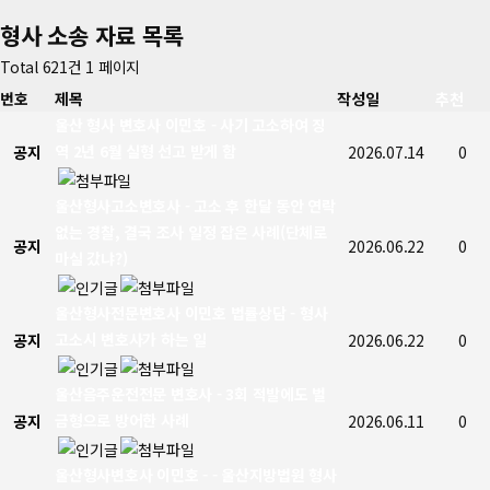
형사 소송 자료
목록
Total 621건
1 페이지
번호
제목
작성일
추천
울산 형사 변호사 이민호 - 사기 고소하여 징
역 2년 6월 실형 선고 받게 함
공지
2026.07.14
0
울산형사고소변호사 - 고소 후 한달 동안 연락
없는 경찰, 결국 조사 일정 잡은 사례(단체로
공지
2026.06.22
0
마실 갔냐?)
울산형사전문변호사 이민호 법률상담 - 형사
고소시 변호사가 하는 일
공지
2026.06.22
0
울산음주운전전문 변호사 - 3회 적발에도 벌
금형으로 방어한 사례
공지
2026.06.11
0
울산형사변호사 이민호 - - 울산지방법원 형사