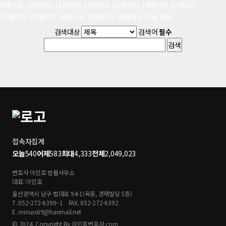
9
페이지
10
페이지
11
페이지
12
페이지
13
페이지
14
페이지
15
페이지
16
페이지
17
페이지
18
페이지
19
페이지
20
페이지
다음
맨끝
검색대상
검색어
필수
접속자집계
오늘
540
어제
583
최대
4,333
전체
2,049,023
변호사 이민호 법률사무소
대표: 이민호
울산광역시 남구 법대로 94-1(옥동, 경재빌딩 5층)
T. 052-272-6390~1
FAX. 052-272-6392
E. minuss69@hanmail.net
© 2024. Copyright By 이민호변호사.com