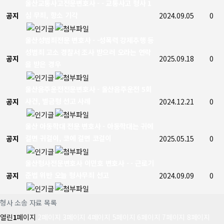
울산교통사고전문변호사 - - 교통사고 형사 1
심 무죄, 항소 기각
공지
2024.09.05
0
울산성범죄전문 변호사 - -성폭력 강제추행 등
성범죄 고소 경찰서 조사 받으러 오라는 연락
공지
2025.09.18
0
을 받은 경우
울산음주운전전문변호사 - 울산음주운전 5회
사건, 벌금형 선고 사례
공지
2024.12.21
0
울산 아동학대 전문 변호사 - 아동학대는 귀에
걸면 귀걸이, 코에 걸면 코걸이
공지
2025.05.15
0
울산형사전문변호사 이민호 변호사 - - 근로기
준법 위반 오늘 형사무죄 선고
공지
2024.09.09
0
형사 소송 자료 목록
열린
1
페이지
2
페이지
3
페이지
4
페이지
5
페이지
6
페이지
7
페이지
8
페이지