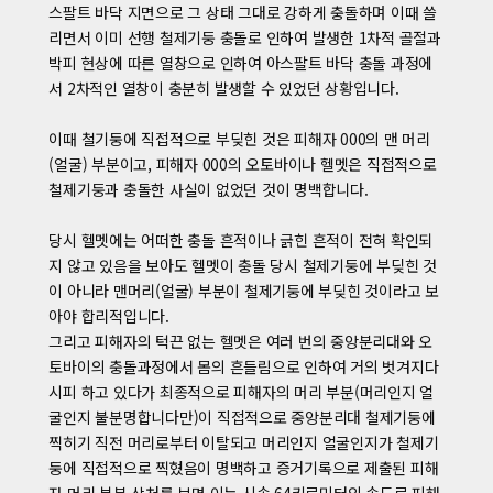
스팔트 바닥 지면으로 그 상태 그대로 강하게 충돌하며 이때 쓸
리면서 이미 선행 철제기둥 충돌로 인하여 발생한 1차적 골절과
박피 현상에 따른 열창으로 인하여 아스팔트 바닥 충돌 과정에
서 2차적인 열창이 충분히 발생할 수 있었던 상황입니다.
이때 철기둥에 직접적으로 부딪힌 것은 피해자 000의 맨 머리
(얼굴) 부분이고, 피해자 000의 오토바이나 헬멧은 직접적으로
철제기둥과 충돌한 사실이 없었던 것이 명백합니다.
당시 헬멧에는 어떠한 충돌 흔적이나 긁힌 흔적이 전혀 확인되
지 않고 있음을 보아도 헬멧이 충돌 당시 철제기둥에 부딪힌 것
이 아니라 맨머리(얼굴) 부분이 철제기둥에 부딪힌 것이라고 보
아야 합리적입니다.
그리고 피해자의 턱끈 없는 헬멧은 여러 번의 중앙분리대와 오
토바이의 충돌과정에서 몸의 흔들림으로 인하여 거의 벗겨지다
시피 하고 있다가 최종적으로 피해자의 머리 부분(머리인지 얼
굴인지 불분명합니다만)이 직접적으로 중앙분리대 철제기둥에
찍히기 직전 머리로부터 이탈되고 머리인지 얼굴인지가 철제기
둥에 직접적으로 찍혔음이 명백하고 증거기록으로 제출된 피해
자 머리 부분 상처를 보면 이는 시속 64키로미터의 속도로 피해