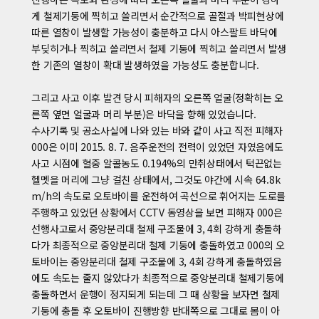
게 철제기둥에 찍히고 쓸리면서 순간적으로 골절과 박피현상에
따른 열창이 발생할 가능성이 충분하고 다시 아스팔트 바닥에
부딪히거나 찍히고 쓸리면서 철제 기둥에 찍히고 쓸리면서 발생
한 기존의 열창이 확대 발생하였을 가능성도 충분합니다.
그리고 사고 이후 발견 당시 피해자의 오른쪽 얼굴(정확히는 오
른쪽 옆면 얼굴과 머리 부분)은 바닥을 향해 있었습니다.
수사기록 및 공소사실에 나와 있는 바와 같이 사고 직전 피해자
000은 이미 2015. 8. 7. 음주운전의 전력이 있었던 자였음에도
사고 시점에 혈중 알콜농도 0.194%의 만취상태에서 턱끈없는
헬멧을 머리에 그냥 걸친 상태에서, 그것도 야간에 시속 64.8k
m/h의 속도로 오토바이를 운전하여 곡선으로 휘어지는 도로를
주행하고 있었던 상황에서 CCTV 동영상을 보면 피해자 000은
선행사고로서 중앙분리대 철제 구조물에 3, 4회 강하게 충돌하
다가 최종적으로 중앙분리대 철제 기둥에 충돌하였고 000의 오
토바이는 중앙분리대 철제 구조물에 3, 4회 강하게 충돌하였음
에도 속도는 줄지 않았다가 최종적으로 중앙분리대 철제기둥에
충돌하면서 운행이 정지되게 되는데 그 때 상황을 보자면 철제
기둥에 충돌 후 오토바이 진행방향 반대쪽으로 그대로 몸이 아