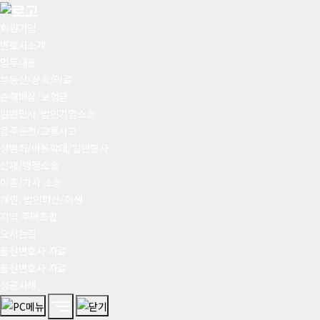
회원가입
변호사소개
업무내용
부동산/상속/의료
손해배상/보험금
일반민사/법인기업소송
음주운전/교통사고
성범죄/아동학대/일반형사
산재/행정소송
이혼/가사 소송
개인, 법인파산/회생
지역 주택조합
오시는길
울산변호사 자료
울산변호사 자료
성공사례