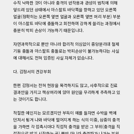
수직 낙하한 것이 아니라 충격의 반작용과 관성의 법칙에 의해
엎드려 있던 상태에서 아스팔트 바닥쪽을 향하고 있던 오른쪽
얼굴(정확히는 오른쪽 옆면 얼굴과 오른쪽 옆면 머리 부분) 부분
이 아스팔트 바닥에 충돌하고 회전하며 강하게 쓸리는 과정에서
충분히 박피 손상이 가능하기 때문입니다.
자연과학적으로 뿐만 아니라 합리적 의심없이 중앙분리대 철제
기둥 충돌과 아스팔트 충돌로는 박피손상이 불가능하다는 사실
에 대해서도 전혀 입증된 사실 자체가 없습니다.
다. 감정서의 견강부회
한편 감정서는 전혀 현장을 목격하지도 않고, 사후적으로 진료
결과만을 가지고 책상머리에 앉아 원인을 무리하게 추측하고 있
는 것이기도 합니다.
적절한 예인지는 모르겠지만 부득이 예를 들자면 수박을 벽에
던져서 튕겨 나와 바닥에 떨어지게 하는 식의 이중, 삼중의 충격
을 가하면 각 접촉시마다 직접적 충격을 받은 그 부위(충격을 직
접적으로 받기 시작하는 곳) 뿐만 아니라 충격파가 나가는 부위