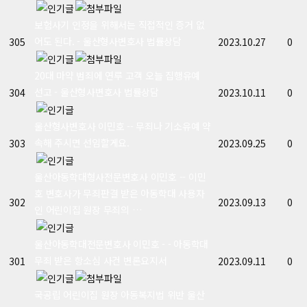
보험사기 인정을 위해서는 직접적인 증거 없
어도 된다. - 울산형사변호사 법률상담
305
2023.10.27
0
20대 마약 범죄에 연루 고객 오늘 집행유예
선고 - 울산형사변호사 법률상담
304
2023.10.11
0
울산형사변호사 이민호 -- 무죄나 기소유예 약
속해 주시면 선임할게요.
303
2023.09.25
0
울산아동학대형사전문변호사 이민호 -- 이민
호 변호사가 무죄판결 받은 아동학대 사용자
302
2023.09.13
0
인 어린이집 원장 무죄의 …
울산아동학대전문변호사 이민호 - - 아동학대
무죄 받은 항소심 사건 변론요지서
301
2023.09.11
0
국공립 어린이집 원장 아동복지법 위반 울산