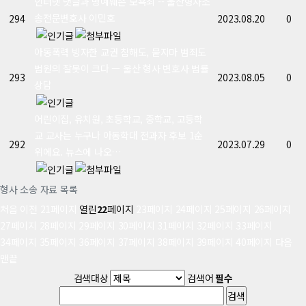
인터넷 댓글과 명예훼손 모욕죄 -- 울산형사소
송전문변호사 이민호
294
2023.08.20
0
아동폭력 빙자한 교권 침해도, 묻지마 범죄도
법원의 잘못이 크다 ㅡ 울산 형사 변호사 법률
293
2023.08.05
0
상담
어린이집, 유치원, 초등학교, 중학교, 고등학
교 교사는 누구나 아동학대 전과자 후보 1순
292
2023.07.29
0
위에요. 뉴스에 나오…
형사 소송 자료 목록
처음
이전
21
페이지
열린
22
페이지
23
페이지
24
페이지
25
페이지
26
페이지
27
페이지
28
페이지
29
페이지
30
페이지
31
페이지
32
페이지
33
페이지
34
페이지
35
페이지
36
페이지
37
페이지
38
페이지
39
페이지
40
페이지
다음
맨끝
검색대상
검색어
필수