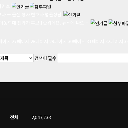
이민호
크다 ㅡ 울산 형사 변호사 법률상담
 아동학대 전과자 후보 1순위에요. 뉴스에 나오…
페이지
27
페이지
28
페이지
29
페이지
30
페이지
31
페이지
32
페이지
3
검색어
필수
전체
2,047,733