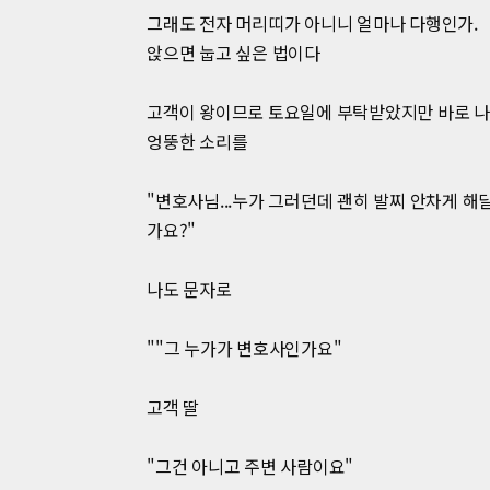
그래도 전자 머리띠가 아니니 얼마나 다행인가.
앉으면 눕고 싶은 법이다
고객이 왕이므로 토요일에 부탁받았지만 바로 나
엉뚱한 소리를
"변호사님...누가 그러던데 괜히 발찌 안차게 해
가요?"
나도 문자로
""그 누가가 변호사인가요"
고객 딸
"그건 아니고 주변 사람이요"