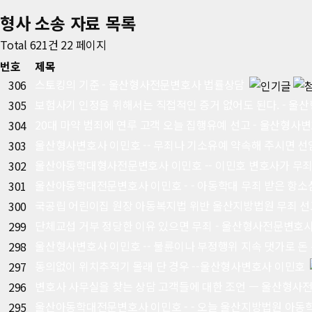
형사 소송 자료
목록
Total 621건
22 페이지
번호
제목
스토킹의 기준 - 울산형사전문변호사 법률상담
306
보험사기 인정을 위해서는 직접적인 증거 없어도 된다. - 울
305
20대 마약 범죄에 연루 고객 오늘 집행유예 선고 - 울산형사
304
울산형사변호사 이민호 -- 무죄나 기소유예 약속해 주시면 선
303
울산아동학대형사전문변호사 이민호 -- 이민호 변호사가 무죄
302
울산아동학대전문변호사 이민호 - - 아동학대 무죄 받은 항소
301
국공립 어린이집 원장 아동복지법 위반 울산지방법원 무죄 선
300
단체교섭 거부 정당한 이유 있으면 무죄 - 울산형사전문변호
299
울산형사변호사 이민호 -- 불륜이나 부정행위 지속 댓가로 돈
298
동의없이 위치추적기 몰래 단 경우 --울산형사변호사 이민호
297
변호사 사무실을 찾는 상담 고객들에 대한 조언 ㅡ 울산형사
296
울산아동학대전문변호사 이민호 - - 오늘 울산지방법원 아동
295