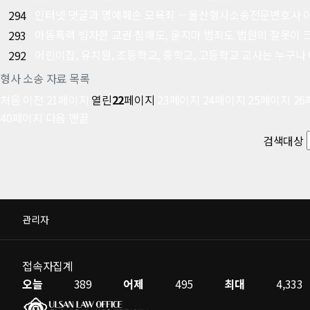
인터넷 댓글과 명예훼손 모욕죄 -- 울산형사소송전문변호사 
294
아동폭력 빙자한 교권 침해도, 묻지마 범죄도 법원의 잘못이 
293
어린이집, 유치원, 초등학교, 중학교, 고등학교 교사는 누구나
292
형사 소송 자료 목록
처음
이전
21
페이지
열린
22
페이지
23
페이지
24
페이지
25
페이지
26
40
페이지
다음
맨끝
검색대상
관리자
접속자집계
오늘
389
어제
495
최대
4,333