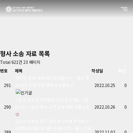
형사 소송 자료
목록
Total 621건
23 페이지
번호
제목
작성일
추천
10년전 문자 메세지도 복원됩니다. - 울산 형
사 사건 소송 재판 변호사 법률상담
291
2022.10.25
0
스토킹 범죄는 전자발찌 차고 합의해도 처벌
290
한다는 -- 울산 형사 사건 소송 재판 법률상담
2022.10.26
0
고소나 진정을 하기 전에 무고죄에 주의하셔
야(변호사 협회에 대한 진정 사건) - 울산 변호
289
2022.11.02
0