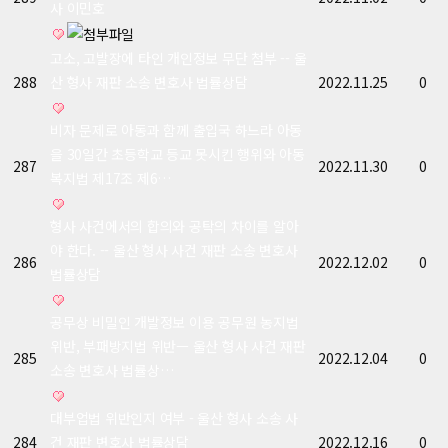
사 이민호
고소, 고발장에 타인 개인정보 무단 첨부 -- 울
288
산 형사 재판 소송 변호사 법률상담
2022.11.25
0
비자 문제로 아동과 함께 출입국 하느라 아동
을 30일간 초등학교 등교 못시킨 행위와 아동
287
2022.11.30
0
복지법 제17조 제6…
형사 사건에서의 합의와 공탁의 차이를 알아
야 한다. -- 울산 형사 사건 재판 소송 변호사
286
2022.12.02
0
법률상담
공무상 비밀인 개발정보 이용 공무원 농지법
위반, 부패방지법 위반ㅡ 울산 형사 사건 재판
285
2022.12.04
0
소송 변호사 법률상…
대부업법 위반인지 여부 - 울산 형사 소송 사
284
건 재판 변호사 법률상담
2022.12.16
0