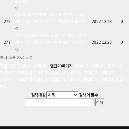
법률상담
범죄 후 피고인에게 유리한 법령개정시 적용
278
법령 - 울산 형사 사건 재판 변호사 법률상담
2022.12.28
0
수차례 부재중 전화도 스토킹 행위로 처벌되
277
어야 - 울산 형사 사건 재판 변호사 법률상담
2022.12.28
0
형사 소송 자료 목록
처음
이전
21
페이지
22
페이지
열린
23
페이지
24
페이지
25
페이지
26
페이지
27
페이지
28
페이지
29
페이지
30
페이지
31
페이지
32
페이지
33
페이지
34
페이지
35
페이지
36
페이지
37
페이지
38
페이지
39
페이지
40
페이지
다음
맨끝
검색대상
검색어
필수