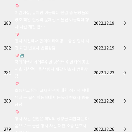
어린이집, 유치원 아동학대 판결 중 원장들의
방조 책임 인정의 문제점 -- 울산 아동학대 형
283
2022.12.19
0
사 사건 재판 변…
형사 사건에서 합의의 타이밍 -- 울산 형사 사
282
건 재판 변호사 법률상담
2022.12.19
0
국외여행허가의무위반 병역법 위반죄의 공소
시효 기산점 - 울산 형사 재판 변호사 법률상
281
2022.12.23
0
담
초등학교 담임 교사 학생에 대한 정서적 학대
유죄 ㅡ 울산 아동학대 아동폭력 변호사 법률
280
2022.12.26
0
상담
형사 사건 선임은 최악의 상황을 피한다는 마
음으로 ㅡ 울산 형사 사건 재판 소송 변호사
279
2022.12.26
0