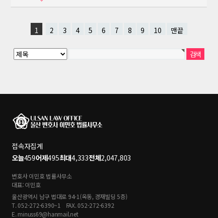
1
2
3
4
5
6
7
8
9
10
맨끝
접속자집계
오늘
459
어제
495
최대
4,333
전체
2,047,803
변호사 이민호 법률사무소
대표: 이민호
울산광역시 남구 법대로 94-1(옥동, 경재빌딩 5층)
T. 052-272-6390~1
FAX. 052-272-6392
E. minuss69@hanmail.net