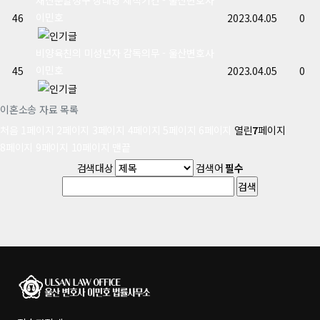
재산분할청구 상대방 제척기간 - 울산변호사
이민호
46
2023.04.05
0
비양육친의 미성년자 감독의무 - 울산변호사
이민호
45
2023.04.05
0
이혼소송 자료 목록
처음
1
페이지
2
페이지
3
페이지
4
페이지
5
페이지
6
페이지
열린
7
페이지
8
페이지
9
페이지
10
페이지
맨끝
검색대상
검색어
필수