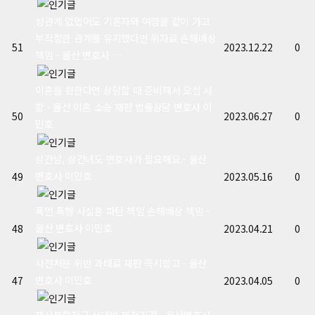
성관계 없었어도 기혼자와 여행을 같이 가고
부적절한 관계를 유지했다면 위자료 손해배상
51
2023.12.22
0
책임 - 울산 변호사 …
이혼을 원한다면 상담할 때 준비해서 오실 사
항 - 울산 이혼 소송 재판 법률상담 변호사 이
50
2023.06.27
0
민호
상간남, 상간녀도 변호사가 필요해요.- 울산
변호사 이민호
49
2023.05.16
0
폭언 폭행 사실혼 파탄 책임 손해배상 책임 -
울산 변호사 이민호
48
2023.04.21
0
사전처분 위반 과태료 재판 즉시항고 - 울산
변호사 이민호
47
2023.04.05
0