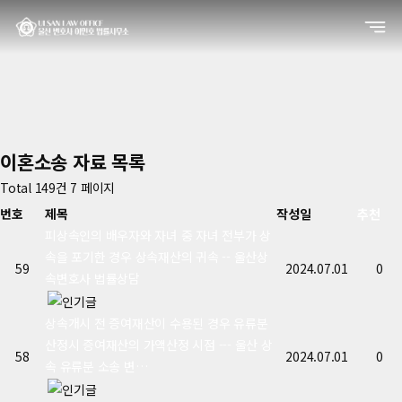
이혼소송 자료
목록
Total 149건
7 페이지
번호
제목
작성일
추천
피상속인의 배우자와 자녀 중 자녀 전부가 상
속을 포기한 경우 상속재산의 귀속 -- 울산상
59
2024.07.01
0
속변호사 법률상담
상속개시 전 증여재산이 수용된 경우 유류분
산정시 증여재산의 가액산정 시점 --- 울산 상
58
2024.07.01
0
속 유류분 소송 변…